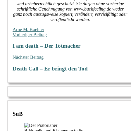
sind urheberrechtlich geschützt. Sie dürfen ohne vorherige
schriftliche Genehmigung von www.buchfeeling.de weder
ganz noch auszugsweise kopiert, verändert, vervielfältigt oder
veröffentlicht werden.
Arne M. Boehler
Beitragsnavigation
Vorheriger Beitrag
I am death – Der Totmacher
Nächster Beitrag
Death Call – Er bringt den Tod
SuB
Bildquelle und Klappentext: dtv