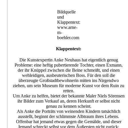
Bildquelle
und
Klappentext:
www.arne-
m-
boehler.com
Klappentext:
Die Kunstexpertin Anke Neuhaus hat eigentlich genug
Probleme: eine heftig pubertierende Tochter, einen Exmann,
der ihr Knüppel zwischen die Beine schmeißt, und einen
wehleidigen, ausbeuterischen Boss. Für den soll die
überzeugte Großstadtbewohnerin mitten ins Nirgendwo
ziehen, um sein Museum für moderne Kunst vor dem Ruin zu
retten.
Um Anke zu helfen, bietet der bekannte Maler Niels Sörensen
ihr Bilder zum Verkauf an, deren Herkunft er selbst nicht
genau zu kennen scheint.
Als Anke die Porträts von weinenden Kindern tatsächlich
ausstellt, beginnt der schlimmste Albtraum ihres Lebens.
Offenbar hat jemand etwas gegen die Gemälde, und dieser
Jemand schreckt selbst vor dem Äußersten nicht zurück: