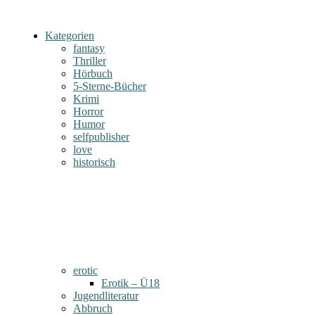
Kategorien
fantasy
Thriller
Hörbuch
5-Sterne-Bücher
Krimi
Horror
Humor
selfpublisher
love
historisch
erotic
Erotik – Ü18
Jugendliteratur
Abbruch