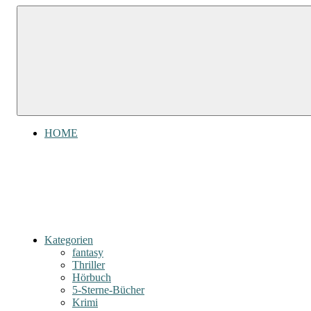
Zum
Gefühl
Gefühl
Inhalt
für
für
springen
Bücher
Bücher
HOME
Kategorien
fantasy
Thriller
Hörbuch
5-Sterne-Bücher
Krimi