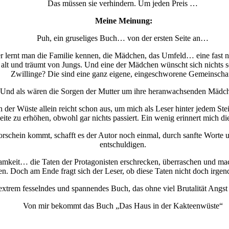
Das müssen sie verhindern. Um jeden Preis …
Meine Meinung:
Puh, ein gruseliges Buch… von der ersten Seite an…
ser lernt man die Familie kennen, die Mädchen, das Umfeld… eine fast 
re alt und träumt von Jungs. Und eine der Mädchen wünscht sich nichts 
Zwillinge? Die sind eine ganz eigene, eingeschworene Gemeinschaf
Und als wären die Sorgen der Mutter um ihre heranwachsenden Mädchen
der Wüste allein reicht schon aus, um mich als Leser hinter jedem Ste
eite zu erhöhen, obwohl gar nichts passiert. Ein wenig erinnert mich di
schein kommt, schafft es der Autor noch einmal, durch sanfte Worte u
entschuldigen.
amkeit… die Taten der Protagonisten erschrecken, überraschen und mac
n. Doch am Ende fragt sich der Leser, ob diese Taten nicht doch irge
 extrem fesselndes und spannendes Buch, das ohne viel Brutalität Angs
Von mir bekommt das Buch „Das Haus in der Kakteenwüste“