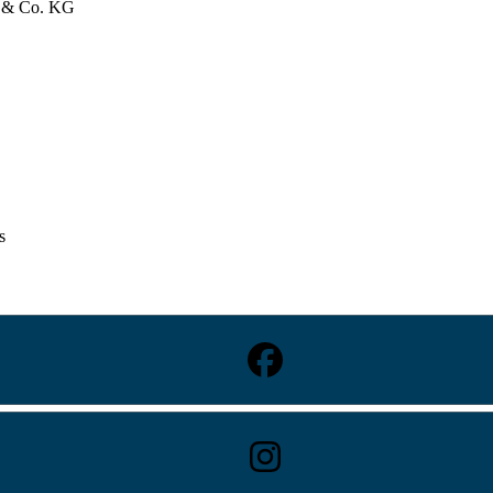
bH & Co. KG
s