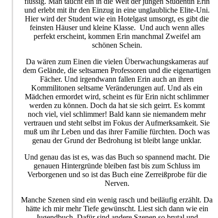
flüssig. Man taucht ein in die Welt der jungen Studentin Erin
und erlebt mit ihr den Einzug in eine unglaubliche Elite-Uni.
Hier wird der Student wie ein Hotelgast umsorgt, es gibt die
feinsten Häuser und kleine Klasse. Und auch wenn alles
perfekt erscheint, kommen Erin manchmal Zweifel am
schönen Schein.
Da wären zum Einen die vielen Überwachungskameras auf
dem Gelände, die seltsamen Professoren und die eigenartigen
Fächer. Und irgendwann fallen Erin auch an ihren
Kommilitonen seltsame Veränderungen auf. Und als ein
Mädchen ermordet wird, scheint es für Erin nicht schlimmer
werden zu können. Doch da hat sie sich geirrt. Es kommt
noch viel, viel schlimmer! Bald kann sie niemandem mehr
vertrauen und steht selbst im Fokus der Aufmerksamkeit. Sie
muß um ihr Leben und das ihrer Familie fürchten. Doch was
genau der Grund der Bedrohung ist bleibt lange unklar.
Und genau das ist es, was das Buch so spannend macht. Die
genauen Hintergründe bleiben fast bis zum Schluss im
Verborgenen und so ist das Buch eine Zerreißprobe für die
Nerven.
Manche Szenen sind ein wenig rasch und beiläufig erzählt. Da
hätte ich mir mehr Tiefe gewünscht. Liest sich dann wie ein
Jugendbuch. Dafür sind andere Szenen so brutal und