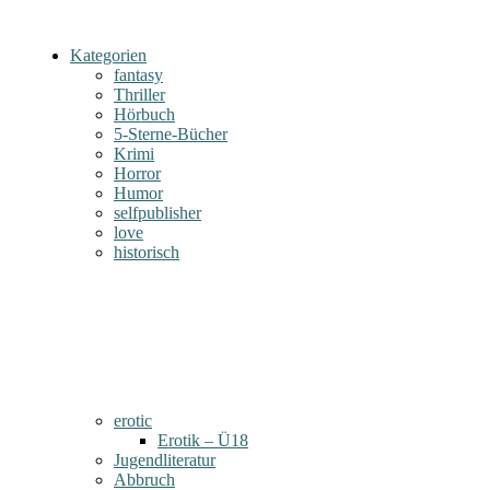
Kategorien
fantasy
Thriller
Hörbuch
5-Sterne-Bücher
Krimi
Horror
Humor
selfpublisher
love
historisch
erotic
Erotik – Ü18
Jugendliteratur
Abbruch