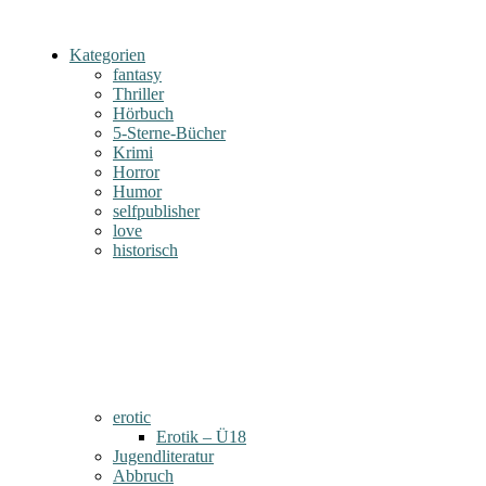
Kategorien
fantasy
Thriller
Hörbuch
5-Sterne-Bücher
Krimi
Horror
Humor
selfpublisher
love
historisch
erotic
Erotik – Ü18
Jugendliteratur
Abbruch