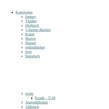
Kategorien
fantasy
Thriller
Hörbuch
5-Sterne-Bücher
Krimi
Horror
Humor
selfpublisher
love
historisch
erotic
Erotik – Ü18
Jugendliteratur
Abbruch