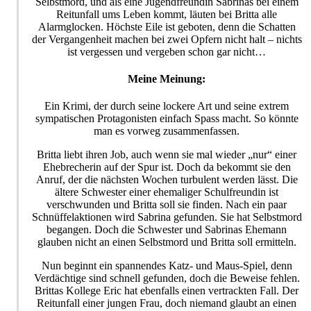
Selbstmord, und als eine Jugendfreundin Sabrinas bei einem
Reitunfall ums Leben kommt, läuten bei Britta alle
Alarmglocken. Höchste Eile ist geboten, denn die Schatten
der Vergangenheit machen bei zwei Opfern nicht halt – nichts
ist vergessen und vergeben schon gar nicht…
Meine Meinung:
Ein Krimi, der durch seine lockere Art und seine extrem
sympatischen Protagonisten einfach Spass macht. So könnte
man es vorweg zusammenfassen.
Britta liebt ihren Job, auch wenn sie mal wieder „nur“ einer
Ehebrecherin auf der Spur ist. Doch da bekommt sie den
Anruf, der die nächsten Wochen turbulent werden lässt. Die
ältere Schwester einer ehemaliger Schulfreundin ist
verschwunden und Britta soll sie finden. Nach ein paar
Schnüffelaktionen wird Sabrina gefunden. Sie hat Selbstmord
begangen. Doch die Schwester und Sabrinas Ehemann
glauben nicht an einen Selbstmord und Britta soll ermitteln.
Nun beginnt ein spannendes Katz- und Maus-Spiel, denn
Verdächtige sind schnell gefunden, doch die Beweise fehlen.
Brittas Kollege Eric hat ebenfalls einen vertrackten Fall. Der
Reitunfall einer jungen Frau, doch niemand glaubt an einen