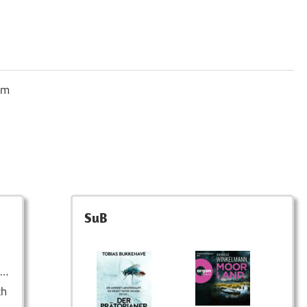
um
SuB
n…
ch