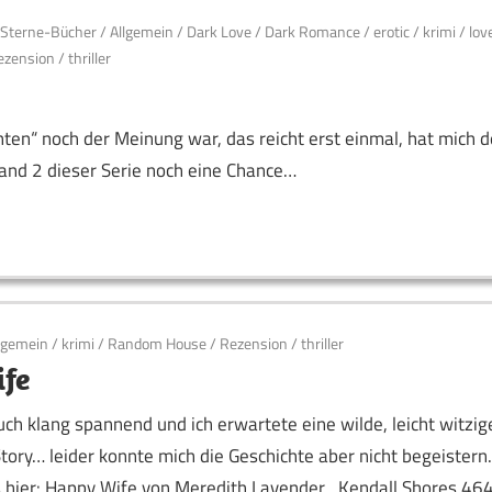
-Sterne-Bücher
/
Allgemein
/
Dark Love
/
Dark Romance
/
erotic
/
krimi
/
lov
ezension
/
thriller
hten“ noch der Meinung war, das reicht erst einmal, hat mich d
Band 2 dieser Serie noch eine Chance…
lgemein
/
krimi
/
Random House
/
Rezension
/
thriller
fe
ch klang spannend und ich erwartete eine wilde, leicht witzig
tory… leider konnte mich die Geschichte aber nicht begeister
 hier: Happy Wife von Meredith Lavender , Kendall Shores 46