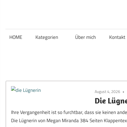
Zum
Inhalt
Gefühl
springen
Gefühl
für
Bücher
HOME
Kategorien
Über mich
Kontakt
für
Bücher
August 4, 2026
Die Lügn
Ihre Vergangenheit ist so furchtbar, dass sie keinen a
Die Lügnerin von Megan Miranda 384 Seiten Klappentext: 