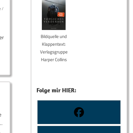
e
/
Bildquelle und
er
Klappentext:
Verlagsgruppe
Harper Collins
Folge mir HIER:
e
n…
4