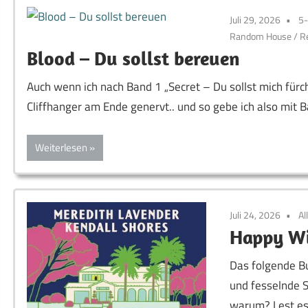
Juli 29, 2026
5
Random House
/
R
Blood – Du sollst bereuen
Auch wenn ich nach Band 1 „Secret – Du sollst mich fürc
Cliffhanger am Ende genervt.. und so gebe ich also mit 
Weiterlesen
Juli 24, 2026
Al
Happy Wi
Das folgende Bu
und fesselnde S
warum? Lest es