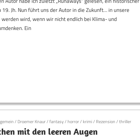
 Autor habe ich zuletzt „Runaways“ gelesen, ein historischer
9. Jh. Nun führt uns der Autor in die Zukunft… in unsere
e werden wird, wenn wir nicht endlich bei Klima- und
umdenken. Ein
lgemein
/
Droemer Knaur
/
fantasy
/
horror
/
krimi
/
Rezension
/
thriller
hen mit den leeren Augen