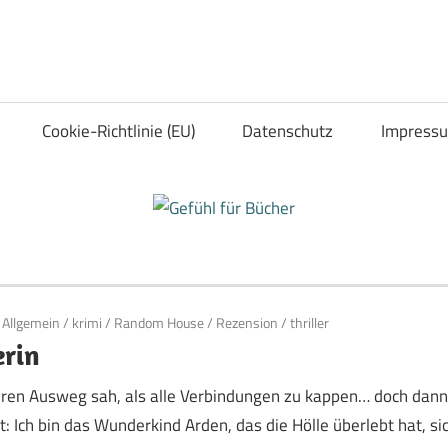
Cookie-Richtlinie (EU)
Datenschutz
Impress
Allgemein
/
krimi
/
Random House
/
Rezension
/
thriller
erin
nderen Ausweg sah, als alle Verbindungen zu kappen… doch dan
Ich bin das Wunderkind Arden, das die Hölle überlebt hat, si