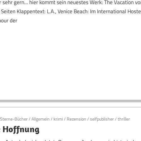
er sehr gern… hier kommt sein neuestes Werk: The Vacation vo
Seiten Klappentext: L.A., Venice Beach: Im International Hoste
mour der
-Sterne-Bücher
/
Allgemein
/
krimi
/
Rezension
/
selfpublisher
/
thriller
e Hoffnung