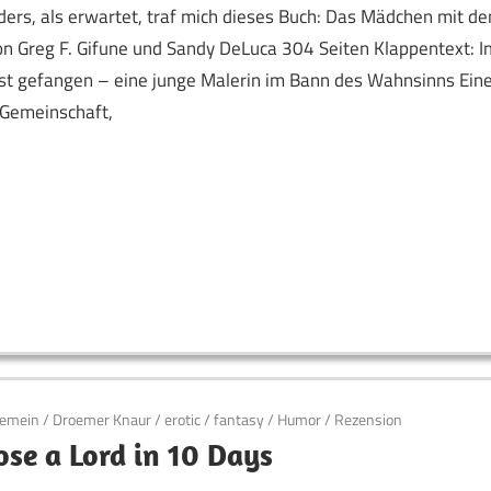
ers, als erwartet, traf mich dieses Buch: Das Mädchen mit de
on Greg F. Gifune und Sandy DeLuca 304 Seiten Klappentext: I
st gefangen – eine junge Malerin im Bann des Wahnsinns Ein
Gemeinschaft,
gemein
/
Droemer Knaur
/
erotic
/
fantasy
/
Humor
/
Rezension
se a Lord in 10 Days