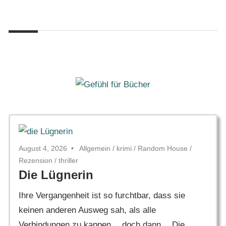
Zum
Gefühl
Inhalt
Gefühl
für
springen
Bücher
für
Bücher
August 4, 2026
Allgemein
/
krimi
/
Random House
/
Rezension
/
thriller
Die Lügnerin
Ihre Vergangenheit ist so furchtbar, dass sie
keinen anderen Ausweg sah, als alle
Verbindungen zu kappen… doch dann… Die