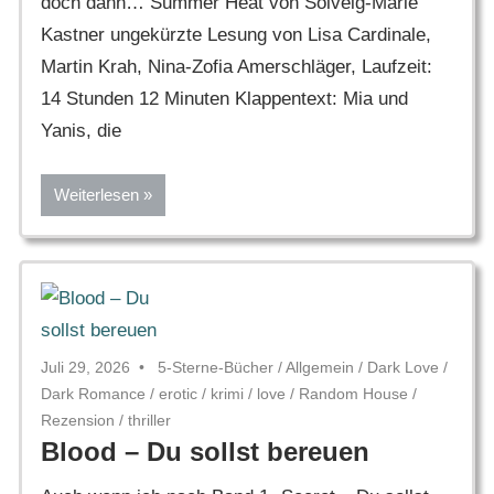
doch dann… Summer Heat von Solveig-Marie
Kastner ungekürzte Lesung von Lisa Cardinale,
Martin Krah, Nina-Zofia Amerschläger, Laufzeit:
14 Stunden 12 Minuten Klappentext: Mia und
Yanis, die
Weiterlesen
Juli 29, 2026
5-Sterne-Bücher
/
Allgemein
/
Dark Love
/
Dark Romance
/
erotic
/
krimi
/
love
/
Random House
/
Rezension
/
thriller
Blood – Du sollst bereuen