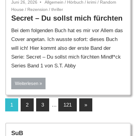
Juni 26, 2026
Allgemein
/
Hörbuch
/
krimi
/
Random
House
/
Rezension
/
thriller
Secret – Du sollst mich fürchten
Bei dem folgenden Buch hat es mir vor Allem das
Cover angetan. Ich wusste sofort: dieses Buch
will ich! Hier kommt also der erste Band der
Serie: Secret – Du sollst mich fürchten Mindf*ck
Series Band 1 von S.T. Abby
Weiterlesen
Seitennummerierung
Nächste
1
2
3
…
121
»
Beiträge
der
Beiträge
SuB