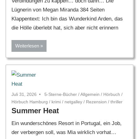
Verbindungen zu kappen… doch dann… Die
Lügnerin von Megan Miranda 384 Seiten
Klappentext: Ich bin das Wunderkind Arden, das
die Hölle überlebt hat, sich aber nicht erinnern
Weiterlesen
Juli 31, 2026
5-Sterne-Bücher
/
Allgemein
/
Hörbuch
/
Hörbuch Hamburg
/
krimi
/
netgalley
/
Rezension
/
thriller
Summer Heat
Ein wunderschönes Resort in Portugal, ein Job,
der verbergen soll, was Mia wirklich vorhat…