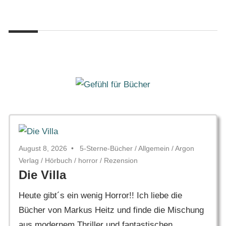
Zum
Gefühl
Inhalt
Gefühl
für
springen
Bücher
für
Bücher
August 8, 2026
5-Sterne-Bücher
/
Allgemein
/
Argon
Verlag
/
Hörbuch
/
horror
/
Rezension
Die Villa
Heute gibt´s ein wenig Horror!! Ich liebe die
Bücher von Markus Heitz und finde die Mischung
aus modernem Thriller und fantastischen