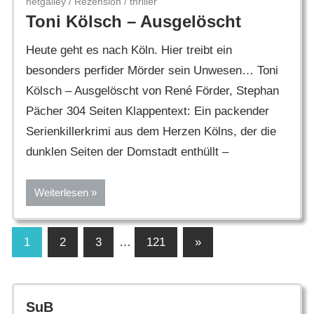
netgalley
/
Rezension
/
thriller
Toni Kölsch – Ausgelöscht
Heute geht es nach Köln. Hier treibt ein
besonders perfider Mörder sein Unwesen… Toni
Kölsch – Ausgelöscht von René Förder, Stephan
Pächer 304 Seiten Klappentext: Ein packender
Serienkillerkrimi aus dem Herzen Kölns, der die
dunklen Seiten der Domstadt enthüllt –
Weiterlesen
Seitennummerierung
Nächste
1
2
3
…
121
»
Beiträge
der
Beiträge
SuB