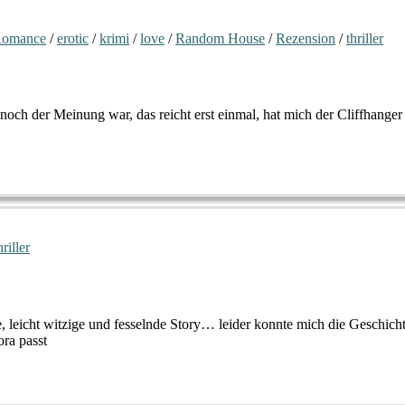
Romance
/
erotic
/
krimi
/
love
/
Random House
/
Rezension
/
thriller
och der Meinung war, das reicht erst einmal, hat mich der Cliffhanger
hriller
, leicht witzige und fesselnde Story… leider konnte mich die Geschic
ra passt