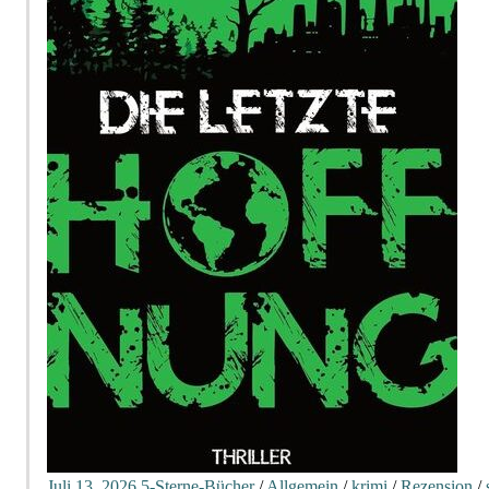
Juli 13, 2026
5-Sterne-Bücher
/
Allgemein
/
krimi
/
Rezension
/