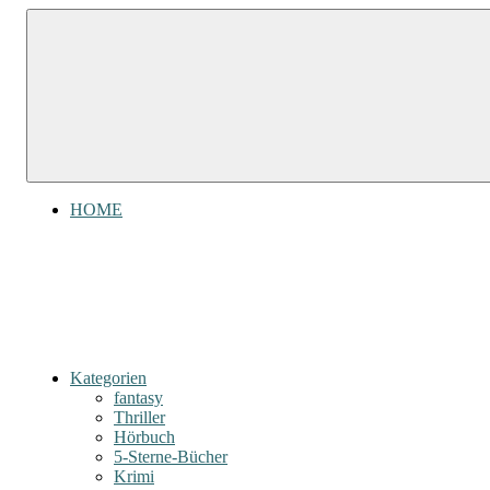
Zum
Gefühl
Inhalt
Gefühl
für
springen
Bücher
für
Bücher
HOME
Kategorien
fantasy
Thriller
Hörbuch
5-Sterne-Bücher
Krimi