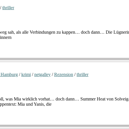
/
thriller
 Ausweg sah, als alle Verbindungen zu kappen… doch dann… Die Lügneri
rinnern
 Hamburg
/
krimi
/
netgalley
/
Rezension
/
thriller
 soll, was Mia wirklich vorhat… doch dann… Summer Heat von Solveig
pentext: Mia und Yanis, die