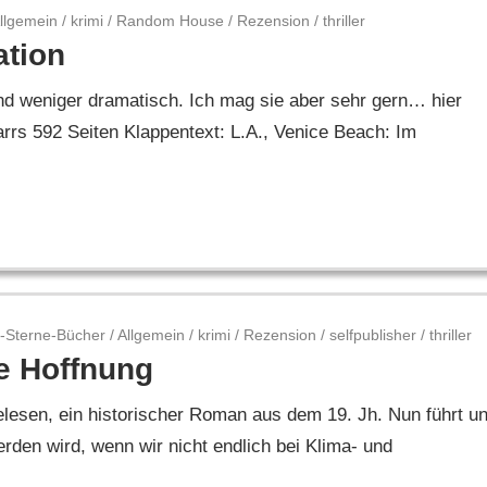
llgemein
/
krimi
/
Random House
/
Rezension
/
thriller
ation
und weniger dramatisch. Ich mag sie aber sehr gern… hier
rs 592 Seiten Klappentext: L.A., Venice Beach: Im
-Sterne-Bücher
/
Allgemein
/
krimi
/
Rezension
/
selfpublisher
/
thriller
te Hoffnung
lesen, ein historischer Roman aus dem 19. Jh. Nun führt u
erden wird, wenn wir nicht endlich bei Klima- und