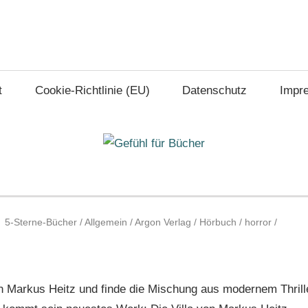
t
Cookie-Richtlinie (EU)
Datenschutz
Impr
5-Sterne-Bücher
/
Allgemein
/
Argon Verlag
/
Hörbuch
/
horror
/
von Markus Heitz und finde die Mischung aus modernem Thrill