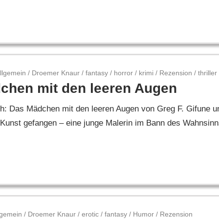
llgemein
/
Droemer Knaur
/
fantasy
/
horror
/
krimi
/
Rezension
/
thriller
chen mit den leeren Augen
ch: Das Mädchen mit den leeren Augen von Greg F. Gifune u
Kunst gefangen – eine junge Malerin im Bann des Wahnsinn
lgemein
/
Droemer Knaur
/
erotic
/
fantasy
/
Humor
/
Rezension