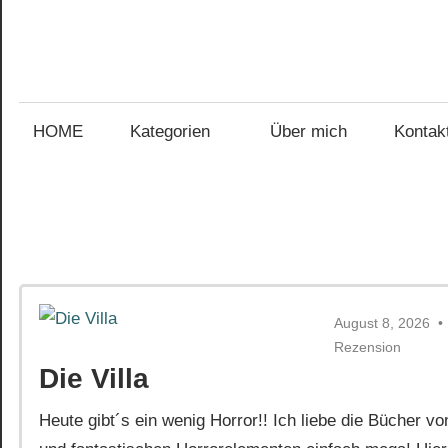
Zum
Inhalt
Gefühl
springen
Gefühl
für
Bücher
HOME
Kategorien
Über mich
Kontak
für
Bücher
August 8, 2026
Rezension
Die Villa
Heute gibt´s ein wenig Horror!! Ich liebe die Bücher 