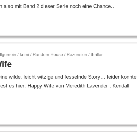
ch also mit Band 2 dieser Serie noch eine Chance…
llgemein
/
krimi
/
Random House
/
Rezension
/
thriller
ife
ne wilde, leicht witzige und fesselnde Story… leider konnte
st es hier: Happy Wife von Meredith Lavender , Kendall