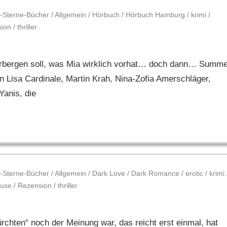
-Sterne-Bücher
/
Allgemein
/
Hörbuch
/
Hörbuch Hamburg
/
krimi
/
sion
/
thriller
verbergen soll, was Mia wirklich vorhat… doch dann… Summ
 Lisa Cardinale, Martin Krah, Nina-Zofia Amerschläger,
Yanis, die
-Sterne-Bücher
/
Allgemein
/
Dark Love
/
Dark Romance
/
erotic
/
krimi
use
/
Rezension
/
thriller
rchten“ noch der Meinung war, das reicht erst einmal, hat