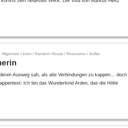
r kommt sein neuestes Werk: Die Villa von Markus Heitz
Allgemein
/
krimi
/
Random House
/
Rezension
/
thriller
nerin
 anderen Ausweg sah, als alle Verbindungen zu kappen… doch
ppentext: Ich bin das Wunderkind Arden, das die Hölle