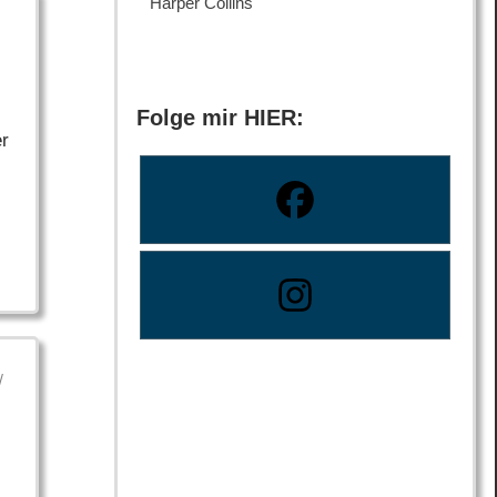
Harper Collins
Folge mir HIER:
er
/