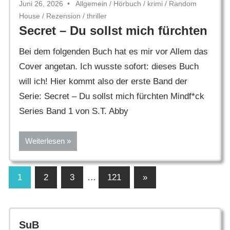
Juni 26, 2026
Allgemein
/
Hörbuch
/
krimi
/
Random
House
/
Rezension
/
thriller
Secret – Du sollst mich fürchten
Bei dem folgenden Buch hat es mir vor Allem das
Cover angetan. Ich wusste sofort: dieses Buch
will ich! Hier kommt also der erste Band der
Serie: Secret – Du sollst mich fürchten Mindf*ck
Series Band 1 von S.T. Abby
Weiterlesen
Seitennummerierung
Nächste
1
2
3
…
121
»
Beiträge
der
Beiträge
SuB