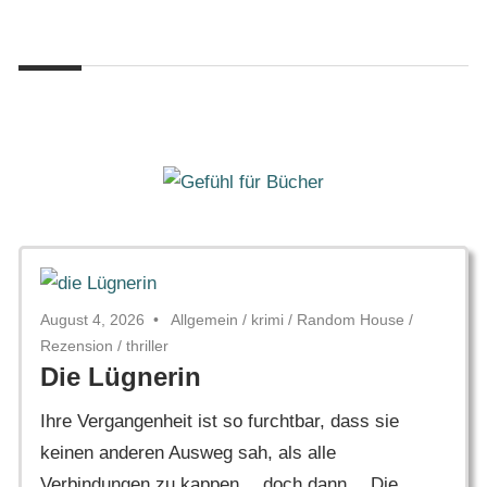
Zum
Gefühl
Inhalt
Gefühl
für
springen
Bücher
für
Bücher
August 4, 2026
Allgemein
/
krimi
/
Random House
/
Rezension
/
thriller
Die Lügnerin
Ihre Vergangenheit ist so furchtbar, dass sie
keinen anderen Ausweg sah, als alle
Verbindungen zu kappen… doch dann… Die