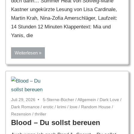
doch dann… Summer Heat von Solveig-Marie
Kastner ungekürzte Lesung von Lisa Cardinale,
Martin Krah, Nina-Zofia Amerschläger, Laufzeit:
14 Stunden 12 Minuten Klappentext: Mia und
Yanis, die
Weiterlesen
Juli 29, 2026
5-Sterne-Bücher
/
Allgemein
/
Dark Love
/
Dark Romance
/
erotic
/
krimi
/
love
/
Random House
/
Rezension
/
thriller
Blood – Du sollst bereuen