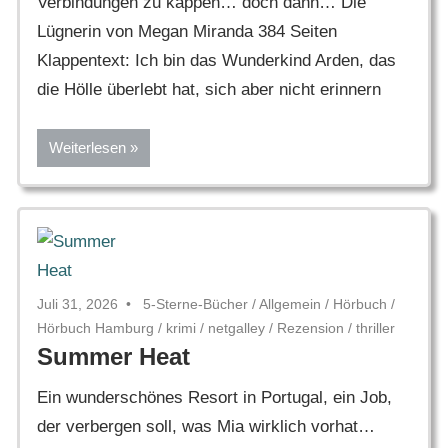
Verbindungen zu kappen… doch dann… Die
Lügnerin von Megan Miranda 384 Seiten
Klappentext: Ich bin das Wunderkind Arden, das
die Hölle überlebt hat, sich aber nicht erinnern
Weiterlesen
Juli 31, 2026
5-Sterne-Bücher
/
Allgemein
/
Hörbuch
/
Hörbuch Hamburg
/
krimi
/
netgalley
/
Rezension
/
thriller
Summer Heat
Ein wunderschönes Resort in Portugal, ein Job,
der verbergen soll, was Mia wirklich vorhat…