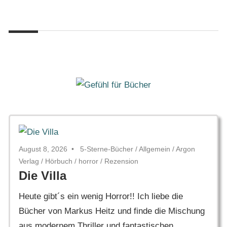
Zum
Gefühl
Inhalt
Gefühl
für
springen
Bücher
für
Bücher
August 8, 2026
5-Sterne-Bücher
/
Allgemein
/
Argon
Verlag
/
Hörbuch
/
horror
/
Rezension
Die Villa
Heute gibt´s ein wenig Horror!! Ich liebe die
Bücher von Markus Heitz und finde die Mischung
aus modernem Thriller und fantastischen