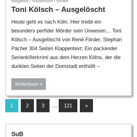
netgalley
/
Rezension
/
thriller
Toni Kölsch – Ausgelöscht
Heute geht es nach Köln. Hier treibt ein
besonders perfider Mörder sein Unwesen… Toni
Kölsch – Ausgelöscht von René Förder, Stephan
Pächer 304 Seiten Klappentext: Ein packender
Serienkillerkrimi aus dem Herzen Kölns, der die
dunklen Seiten der Domstadt enthüllt –
Weiterlesen
Seitennummerierung
Nächste
1
2
3
…
121
»
Beiträge
der
Beiträge
SuB