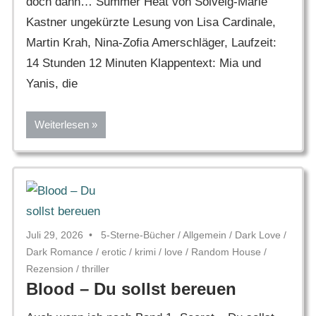
doch dann… Summer Heat von Solveig-Marie
Kastner ungekürzte Lesung von Lisa Cardinale,
Martin Krah, Nina-Zofia Amerschläger, Laufzeit:
14 Stunden 12 Minuten Klappentext: Mia und
Yanis, die
Weiterlesen
Juli 29, 2026
5-Sterne-Bücher
/
Allgemein
/
Dark Love
/
Dark Romance
/
erotic
/
krimi
/
love
/
Random House
/
Rezension
/
thriller
Blood – Du sollst bereuen