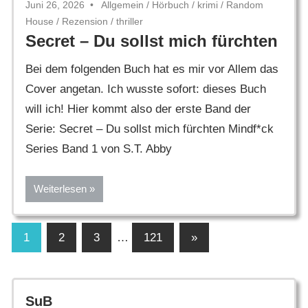
Juni 26, 2026
Allgemein
/
Hörbuch
/
krimi
/
Random
House
/
Rezension
/
thriller
Secret – Du sollst mich fürchten
Bei dem folgenden Buch hat es mir vor Allem das
Cover angetan. Ich wusste sofort: dieses Buch
will ich! Hier kommt also der erste Band der
Serie: Secret – Du sollst mich fürchten Mindf*ck
Series Band 1 von S.T. Abby
Weiterlesen
Seitennummerierung
Nächste
1
2
3
…
121
»
Beiträge
der
Beiträge
SuB