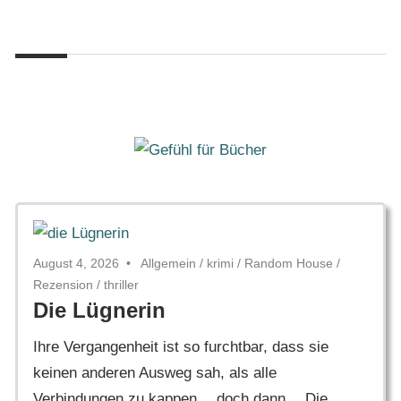
Zum
Gefühl
Inhalt
Gefühl
für
springen
Bücher
für
Bücher
August 4, 2026
Allgemein
/
krimi
/
Random House
/
Rezension
/
thriller
Die Lügnerin
Ihre Vergangenheit ist so furchtbar, dass sie
keinen anderen Ausweg sah, als alle
Verbindungen zu kappen… doch dann… Die