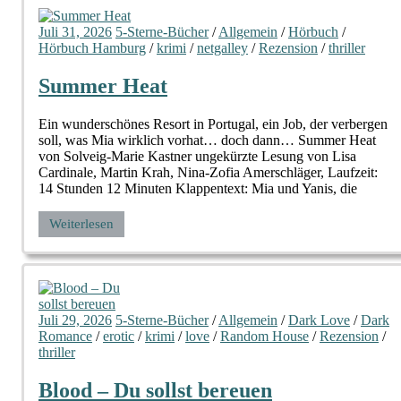
Juli 31, 2026
5-Sterne-Bücher
/
Allgemein
/
Hörbuch
/
Hörbuch Hamburg
/
krimi
/
netgalley
/
Rezension
/
thriller
Summer Heat
Ein wunderschönes Resort in Portugal, ein Job, der verbergen
soll, was Mia wirklich vorhat… doch dann… Summer Heat
von Solveig-Marie Kastner ungekürzte Lesung von Lisa
Cardinale, Martin Krah, Nina-Zofia Amerschläger, Laufzeit:
14 Stunden 12 Minuten Klappentext: Mia und Yanis, die
Weiterlesen
Juli 29, 2026
5-Sterne-Bücher
/
Allgemein
/
Dark Love
/
Dark
Romance
/
erotic
/
krimi
/
love
/
Random House
/
Rezension
/
thriller
Blood – Du sollst bereuen