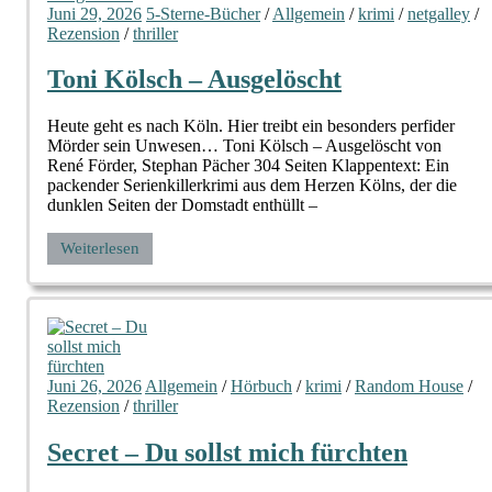
Juni 29, 2026
5-Sterne-Bücher
/
Allgemein
/
krimi
/
netgalley
/
Rezension
/
thriller
Toni Kölsch – Ausgelöscht
Heute geht es nach Köln. Hier treibt ein besonders perfider
Mörder sein Unwesen… Toni Kölsch – Ausgelöscht von
René Förder, Stephan Pächer 304 Seiten Klappentext: Ein
packender Serienkillerkrimi aus dem Herzen Kölns, der die
dunklen Seiten der Domstadt enthüllt –
Weiterlesen
Juni 26, 2026
Allgemein
/
Hörbuch
/
krimi
/
Random House
/
Rezension
/
thriller
Secret – Du sollst mich fürchten