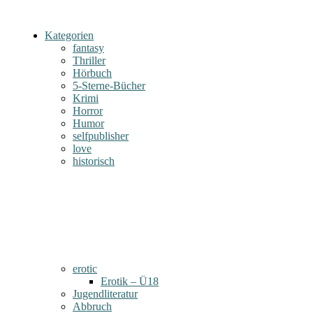
Kategorien
fantasy
Thriller
Hörbuch
5-Sterne-Bücher
Krimi
Horror
Humor
selfpublisher
love
historisch
erotic
Erotik – Ü18
Jugendliteratur
Abbruch