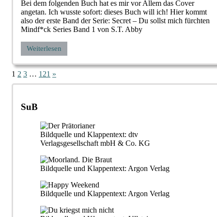
Bei dem folgenden Buch hat es mir vor Allem das Cover
angetan. Ich wusste sofort: dieses Buch will ich! Hier kommt
also der erste Band der Serie: Secret – Du sollst mich fürchten
Mindf*ck Series Band 1 von S.T. Abby
Weiterlesen
Seitennummerierung
Nächste
1
2
3
…
121
»
Beiträge
der
Beiträge
SuB
Bildquelle und Klappentext: dtv
Verlagsgesellschaft mbH & Co. KG
Bildquelle und Klappentext: Argon Verlag
Bildquelle und Klappentext: Argon Verlag