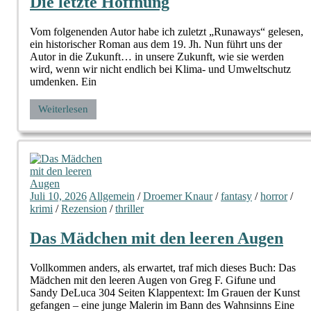
Die letzte Hoffnung
Vom folgenenden Autor habe ich zuletzt „Runaways“ gelesen,
ein historischer Roman aus dem 19. Jh. Nun führt uns der
Autor in die Zukunft… in unsere Zukunft, wie sie werden
wird, wenn wir nicht endlich bei Klima- und Umweltschutz
umdenken. Ein
Weiterlesen
Juli 10, 2026
Allgemein
/
Droemer Knaur
/
fantasy
/
horror
/
krimi
/
Rezension
/
thriller
Das Mädchen mit den leeren Augen
Vollkommen anders, als erwartet, traf mich dieses Buch: Das
Mädchen mit den leeren Augen von Greg F. Gifune und
Sandy DeLuca 304 Seiten Klappentext: Im Grauen der Kunst
gefangen – eine junge Malerin im Bann des Wahnsinns Eine