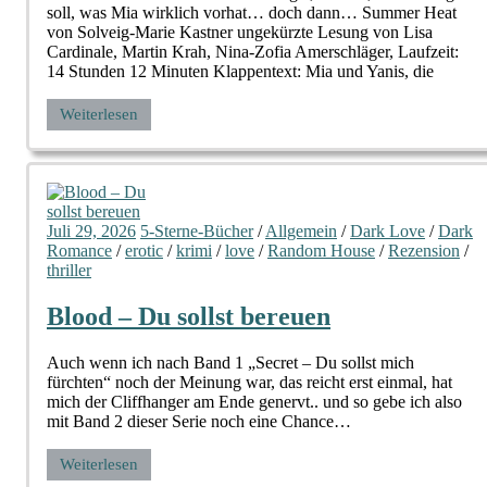
soll, was Mia wirklich vorhat… doch dann… Summer Heat
von Solveig-Marie Kastner ungekürzte Lesung von Lisa
Cardinale, Martin Krah, Nina-Zofia Amerschläger, Laufzeit:
14 Stunden 12 Minuten Klappentext: Mia und Yanis, die
Weiterlesen
Juli 29, 2026
5-Sterne-Bücher
/
Allgemein
/
Dark Love
/
Dark
Romance
/
erotic
/
krimi
/
love
/
Random House
/
Rezension
/
thriller
Blood – Du sollst bereuen
Auch wenn ich nach Band 1 „Secret – Du sollst mich
fürchten“ noch der Meinung war, das reicht erst einmal, hat
mich der Cliffhanger am Ende genervt.. und so gebe ich also
mit Band 2 dieser Serie noch eine Chance…
Weiterlesen