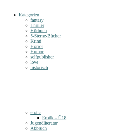
Kategorien
fantasy
Thriller
Hörbuch
5-Sterne-Bücher
Krimi
Horror
Humor
selfpublisher
love
historisch
erotic
Erotik – Ü18
Jugendliteratur
Abbruch