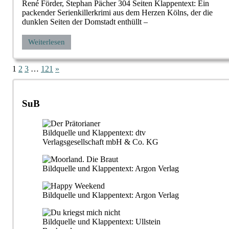
René Förder, Stephan Pächer 304 Seiten Klappentext: Ein
packender Serienkillerkrimi aus dem Herzen Kölns, der die
dunklen Seiten der Domstadt enthüllt –
Weiterlesen
Seitennummerierung
Nächste
1
2
3
…
121
»
Beiträge
der
Beiträge
SuB
Bildquelle und Klappentext: dtv
Verlagsgesellschaft mbH & Co. KG
Bildquelle und Klappentext: Argon Verlag
Bildquelle und Klappentext: Argon Verlag
Bildquelle und Klappentext: Ullstein