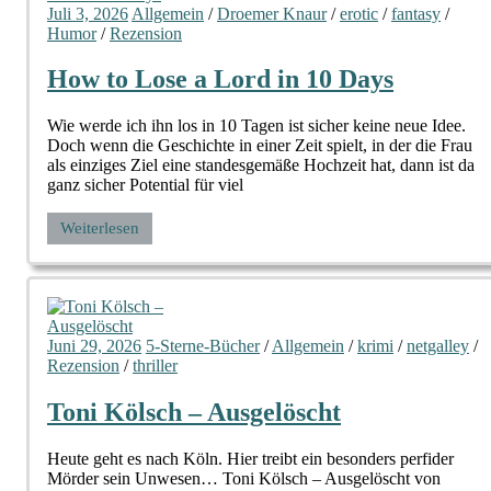
Juli 3, 2026
Allgemein
/
Droemer Knaur
/
erotic
/
fantasy
/
Humor
/
Rezension
How to Lose a Lord in 10 Days
Wie werde ich ihn los in 10 Tagen ist sicher keine neue Idee.
Doch wenn die Geschichte in einer Zeit spielt, in der die Frau
als einziges Ziel eine standesgemäße Hochzeit hat, dann ist da
ganz sicher Potential für viel
Weiterlesen
Juni 29, 2026
5-Sterne-Bücher
/
Allgemein
/
krimi
/
netgalley
/
Rezension
/
thriller
Toni Kölsch – Ausgelöscht
Heute geht es nach Köln. Hier treibt ein besonders perfider
Mörder sein Unwesen… Toni Kölsch – Ausgelöscht von