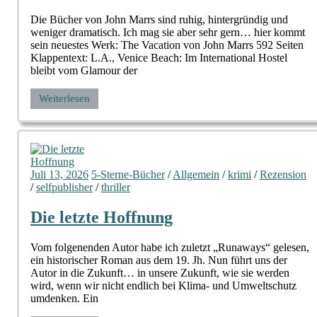
Die Bücher von John Marrs sind ruhig, hintergründig und
weniger dramatisch. Ich mag sie aber sehr gern… hier kommt
sein neuestes Werk: The Vacation von John Marrs 592 Seiten
Klappentext: L.A., Venice Beach: Im International Hostel
bleibt vom Glamour der
Weiterlesen
Juli 13, 2026
5-Sterne-Bücher
/
Allgemein
/
krimi
/
Rezension
/
selfpublisher
/
thriller
Die letzte Hoffnung
Vom folgenenden Autor habe ich zuletzt „Runaways“ gelesen,
ein historischer Roman aus dem 19. Jh. Nun führt uns der
Autor in die Zukunft… in unsere Zukunft, wie sie werden
wird, wenn wir nicht endlich bei Klima- und Umweltschutz
umdenken. Ein