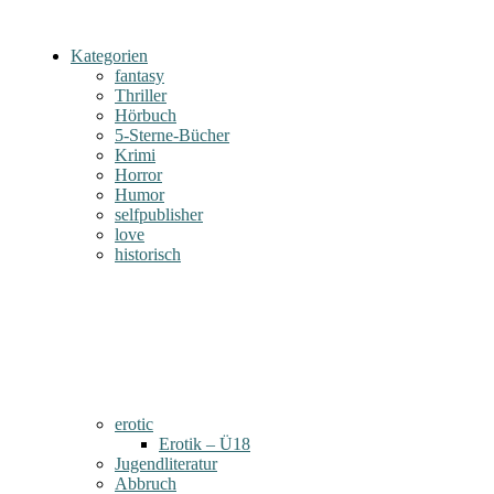
Kategorien
fantasy
Thriller
Hörbuch
5-Sterne-Bücher
Krimi
Horror
Humor
selfpublisher
love
historisch
erotic
Erotik – Ü18
Jugendliteratur
Abbruch