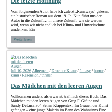
Die letzte Hoffnung
Vom folgenenden Autor habe ich zuletzt „Runaways“ gelesen,
ein historischer Roman aus dem 19. Jh. Nun führt uns der
Autor in die Zukunft… in unsere Zukunft, wie sie werden
wird, wenn wir nicht endlich bei Klima- und Umweltschutz
umdenken. Ein
Weiterlesen
Juli 10, 2026
Allgemein
/
Droemer Knaur
/
fantasy
/
horror
/
krimi
/
Rezension
/
thriller
Das Mädchen mit den leeren Augen
Vollkommen anders, als erwartet, traf mich dieses Buch: Das
Mädchen mit den leeren Augen von Greg F. Gifune und
Sandy DeLuca 304 Seiten Klappentext: Im Grauen der Kunst
gefangen – eine junge Malerin im Bann des Wahnsinns Eine