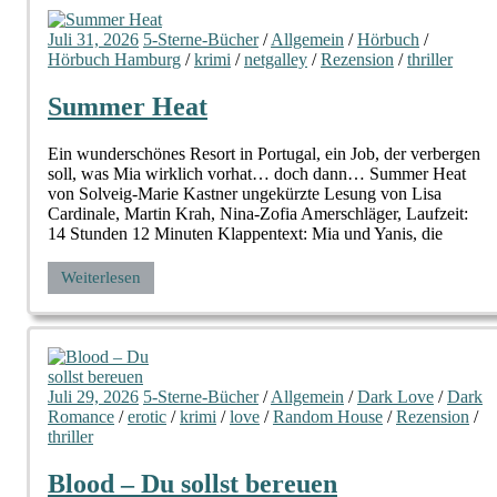
Juli 31, 2026
5-Sterne-Bücher
/
Allgemein
/
Hörbuch
/
Hörbuch Hamburg
/
krimi
/
netgalley
/
Rezension
/
thriller
Summer Heat
Ein wunderschönes Resort in Portugal, ein Job, der verbergen
soll, was Mia wirklich vorhat… doch dann… Summer Heat
von Solveig-Marie Kastner ungekürzte Lesung von Lisa
Cardinale, Martin Krah, Nina-Zofia Amerschläger, Laufzeit:
14 Stunden 12 Minuten Klappentext: Mia und Yanis, die
Weiterlesen
Juli 29, 2026
5-Sterne-Bücher
/
Allgemein
/
Dark Love
/
Dark
Romance
/
erotic
/
krimi
/
love
/
Random House
/
Rezension
/
thriller
Blood – Du sollst bereuen