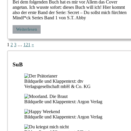
Bei dem folgenden Buch hat es mir vor Allem das Cover
angetan. Ich wusste sofort: dieses Buch will ich! Hier kommt
also der erste Band der Serie: Secret – Du sollst mich fürchten
Mindf*ck Series Band 1 von S.T. Abby
Weiterlesen
Seitennummerierung
Nächste
1
2
3
…
121
»
Beiträge
der
Beiträge
SuB
Bildquelle und Klappentext: dtv
Verlagsgesellschaft mbH & Co. KG
Bildquelle und Klappentext: Argon Verlag
Bildquelle und Klappentext: Argon Verlag