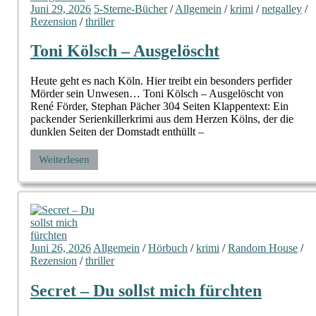
Juni 29, 2026
5-Sterne-Bücher
/
Allgemein
/
krimi
/
netgalley
/
Rezension
/
thriller
Toni Kölsch – Ausgelöscht
Heute geht es nach Köln. Hier treibt ein besonders perfider
Mörder sein Unwesen… Toni Kölsch – Ausgelöscht von
René Förder, Stephan Pächer 304 Seiten Klappentext: Ein
packender Serienkillerkrimi aus dem Herzen Kölns, der die
dunklen Seiten der Domstadt enthüllt –
Weiterlesen
Juni 26, 2026
Allgemein
/
Hörbuch
/
krimi
/
Random House
/
Rezension
/
thriller
Secret – Du sollst mich fürchten