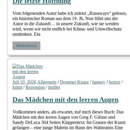
Die letzte Hoffnung
Vom folgenenden Autor habe ich zuletzt „Runaways“ gelesen,
ein historischer Roman aus dem 19. Jh. Nun führt uns der
Autor in die Zukunft… in unsere Zukunft, wie sie werden
wird, wenn wir nicht endlich bei Klima- und Umweltschutz
umdenken. Ein
Weiterlesen
Juli 10, 2026
Allgemein
/
Droemer Knaur
/
fantasy
/
horror
/
krimi
/
Rezension
/
thriller
Das Mädchen mit den leeren Augen
Vollkommen anders, als erwartet, traf mich dieses Buch: Das
Mädchen mit den leeren Augen von Greg F. Gifune und
Sandy DeLuca 304 Seiten Klappentext: Im Grauen der Kunst
gefangen – eine junge Malerin im Bann des Wahnsinns Eine