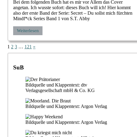
Bei dem folgenden Buch hat es mir vor Allem das Cover
angetan. Ich wusste sofort: dieses Buch will ich! Hier kommt
also der erste Band der Serie: Secret – Du sollst mich fürchten
Mindf*ck Series Band 1 von S.T. Abby
Weiterlesen
Seitennummerierung
Nächste
1
2
3
…
121
»
Beiträge
der
Beiträge
SuB
Bildquelle und Klappentext: dtv
Verlagsgesellschaft mbH & Co. KG
Bildquelle und Klappentext: Argon Verlag
Bildquelle und Klappentext: Argon Verlag