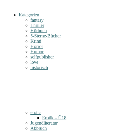
Kategorien
fantasy
Thriller
Hörbuch
5-Sterne-Bücher
Krimi
Horror
Humor
selfpublisher
love
historisch
erotic
Erotik – Ü18
Jugendliteratur
Abbruch