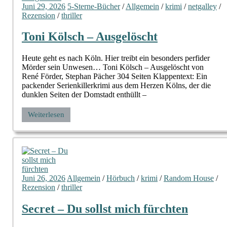
Juni 29, 2026
5-Sterne-Bücher
/
Allgemein
/
krimi
/
netgalley
/
Rezension
/
thriller
Toni Kölsch – Ausgelöscht
Heute geht es nach Köln. Hier treibt ein besonders perfider
Mörder sein Unwesen… Toni Kölsch – Ausgelöscht von
René Förder, Stephan Pächer 304 Seiten Klappentext: Ein
packender Serienkillerkrimi aus dem Herzen Kölns, der die
dunklen Seiten der Domstadt enthüllt –
Weiterlesen
Juni 26, 2026
Allgemein
/
Hörbuch
/
krimi
/
Random House
/
Rezension
/
thriller
Secret – Du sollst mich fürchten