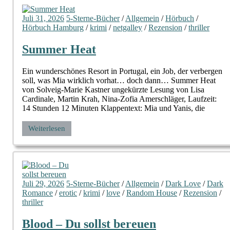
Juli 31, 2026
5-Sterne-Bücher
/
Allgemein
/
Hörbuch
/
Hörbuch Hamburg
/
krimi
/
netgalley
/
Rezension
/
thriller
Summer Heat
Ein wunderschönes Resort in Portugal, ein Job, der verbergen
soll, was Mia wirklich vorhat… doch dann… Summer Heat
von Solveig-Marie Kastner ungekürzte Lesung von Lisa
Cardinale, Martin Krah, Nina-Zofia Amerschläger, Laufzeit:
14 Stunden 12 Minuten Klappentext: Mia und Yanis, die
Weiterlesen
Juli 29, 2026
5-Sterne-Bücher
/
Allgemein
/
Dark Love
/
Dark
Romance
/
erotic
/
krimi
/
love
/
Random House
/
Rezension
/
thriller
Blood – Du sollst bereuen