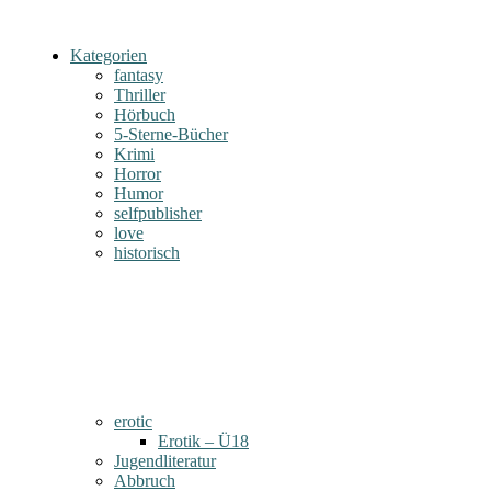
Kategorien
fantasy
Thriller
Hörbuch
5-Sterne-Bücher
Krimi
Horror
Humor
selfpublisher
love
historisch
erotic
Erotik – Ü18
Jugendliteratur
Abbruch