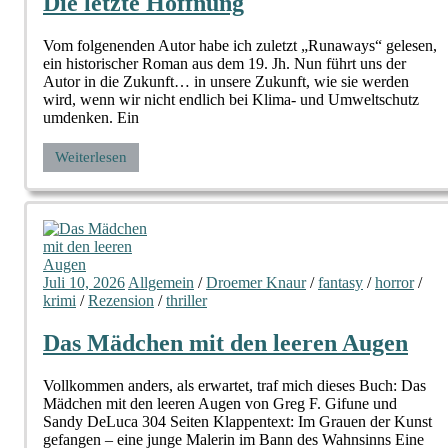
Die letzte Hoffnung
Vom folgenenden Autor habe ich zuletzt „Runaways“ gelesen,
ein historischer Roman aus dem 19. Jh. Nun führt uns der
Autor in die Zukunft… in unsere Zukunft, wie sie werden
wird, wenn wir nicht endlich bei Klima- und Umweltschutz
umdenken. Ein
Weiterlesen
Juli 10, 2026
Allgemein
/
Droemer Knaur
/
fantasy
/
horror
/
krimi
/
Rezension
/
thriller
Das Mädchen mit den leeren Augen
Vollkommen anders, als erwartet, traf mich dieses Buch: Das
Mädchen mit den leeren Augen von Greg F. Gifune und
Sandy DeLuca 304 Seiten Klappentext: Im Grauen der Kunst
gefangen – eine junge Malerin im Bann des Wahnsinns Eine