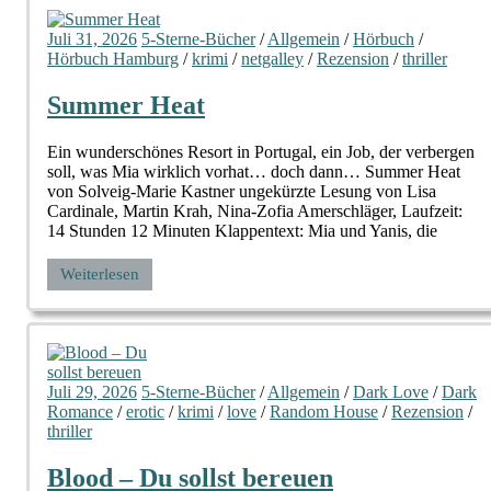
Juli 31, 2026
5-Sterne-Bücher
/
Allgemein
/
Hörbuch
/
Hörbuch Hamburg
/
krimi
/
netgalley
/
Rezension
/
thriller
Summer Heat
Ein wunderschönes Resort in Portugal, ein Job, der verbergen
soll, was Mia wirklich vorhat… doch dann… Summer Heat
von Solveig-Marie Kastner ungekürzte Lesung von Lisa
Cardinale, Martin Krah, Nina-Zofia Amerschläger, Laufzeit:
14 Stunden 12 Minuten Klappentext: Mia und Yanis, die
Weiterlesen
Juli 29, 2026
5-Sterne-Bücher
/
Allgemein
/
Dark Love
/
Dark
Romance
/
erotic
/
krimi
/
love
/
Random House
/
Rezension
/
thriller
Blood – Du sollst bereuen