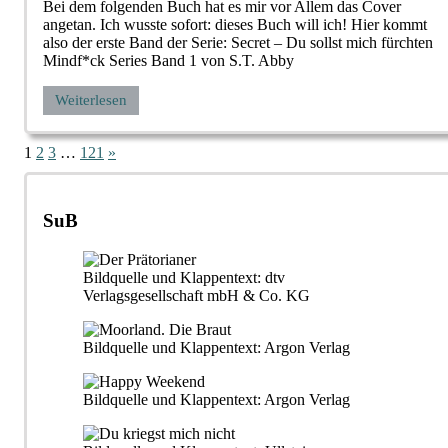
Bei dem folgenden Buch hat es mir vor Allem das Cover
angetan. Ich wusste sofort: dieses Buch will ich! Hier kommt
also der erste Band der Serie: Secret – Du sollst mich fürchten
Mindf*ck Series Band 1 von S.T. Abby
Weiterlesen
Seitennummerierung
Nächste
1
2
3
…
121
»
Beiträge
der
Beiträge
SuB
Bildquelle und Klappentext: dtv
Verlagsgesellschaft mbH & Co. KG
Bildquelle und Klappentext: Argon Verlag
Bildquelle und Klappentext: Argon Verlag