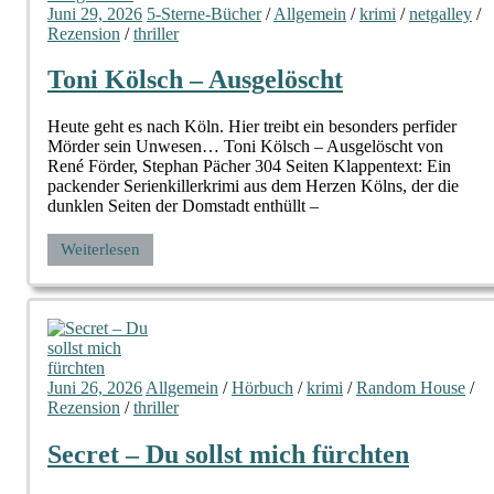
Juni 29, 2026
5-Sterne-Bücher
/
Allgemein
/
krimi
/
netgalley
/
Rezension
/
thriller
Toni Kölsch – Ausgelöscht
Heute geht es nach Köln. Hier treibt ein besonders perfider
Mörder sein Unwesen… Toni Kölsch – Ausgelöscht von
René Förder, Stephan Pächer 304 Seiten Klappentext: Ein
packender Serienkillerkrimi aus dem Herzen Kölns, der die
dunklen Seiten der Domstadt enthüllt –
Weiterlesen
Juni 26, 2026
Allgemein
/
Hörbuch
/
krimi
/
Random House
/
Rezension
/
thriller
Secret – Du sollst mich fürchten