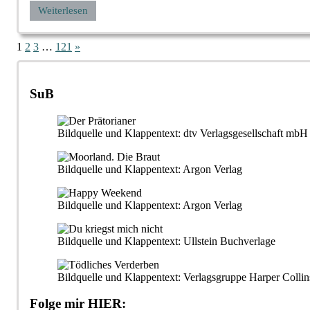
Weiterlesen
Seitennummerierung
Nächste
1
2
3
…
121
»
Beiträge
der
Beiträge
SuB
Bildquelle und Klappentext: dtv Verlagsgesellschaft m
Bildquelle und Klappentext: Argon Verlag
Bildquelle und Klappentext: Argon Verlag
Bildquelle und Klappentext: Ullstein Buchverlage
Bildquelle und Klappentext: Verlagsgruppe Harper Collin
Folge mir HIER: