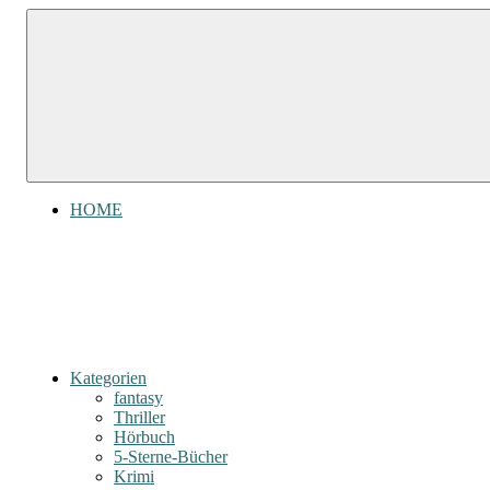
Zum
Gefühl
Inhalt
Gefühl
für
springen
Bücher
für
Bücher
HOME
Kategorien
fantasy
Thriller
Hörbuch
5-Sterne-Bücher
Krimi