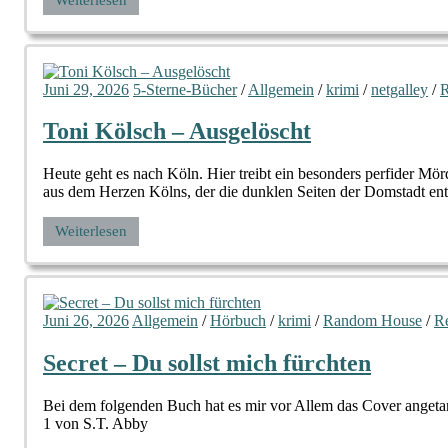
Juni 29, 2026
5-Sterne-Bücher
/
Allgemein
/
krimi
/
netgalley
/
R
Toni Kölsch – Ausgelöscht
Heute geht es nach Köln. Hier treibt ein besonders perfider M
aus dem Herzen Kölns, der die dunklen Seiten der Domstadt ent
Weiterlesen
Juni 26, 2026
Allgemein
/
Hörbuch
/
krimi
/
Random House
/
R
Secret – Du sollst mich fürchten
Bei dem folgenden Buch hat es mir vor Allem das Cover angetan.
1 von S.T. Abby