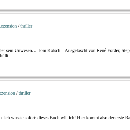
ezension
/
thriller
örder sein Unwesen… Toni Kölsch – Ausgelöscht von René Förder, Steph
hüllt –
ezension
/
thriller
 Ich wusste sofort: dieses Buch will ich! Hier kommt also der erste B