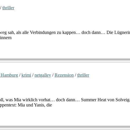
/
thriller
 Ausweg sah, als alle Verbindungen zu kappen… doch dann… Die Lügneri
rinnern
 Hamburg
/
krimi
/
netgalley
/
Rezension
/
thriller
 soll, was Mia wirklich vorhat… doch dann… Summer Heat von Solveig
pentext: Mia und Yanis, die