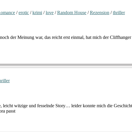
Romance
/
erotic
/
krimi
/
love
/
Random House
/
Rezension
/
thriller
och der Meinung war, das reicht erst einmal, hat mich der Cliffhanger
hriller
, leicht witzige und fesselnde Story… leider konnte mich die Geschic
ra passt