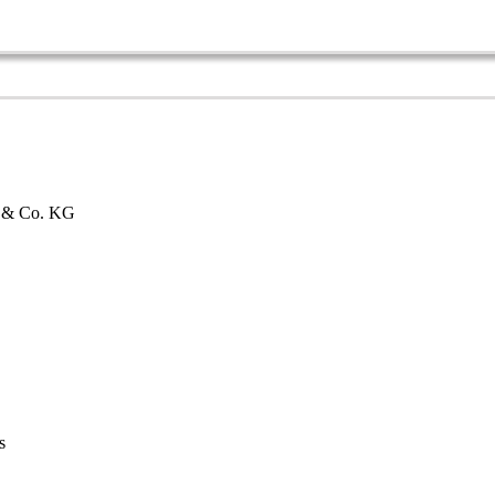
bH & Co. KG
s