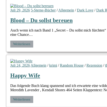
Juli 29, 2026
5-Sterne-Bücher
/
Allgemein
/
Dark Love
/
Dark 
Blood – Du sollst bereuen
Auch wenn ich nach Band 1 „Secret – Du sollst mich fürchten“ n
eine Chance…
Weiterlesen
Juli 24, 2026
Allgemein
/
krimi
/
Random House
/
Rezension
/
t
Happy Wife
Das folgende Buch klang spannend und ich erwartete eine wilde
Meredith Lavender , Kendall Shores 464 Seiten Klappentext: No
Weiterlesen