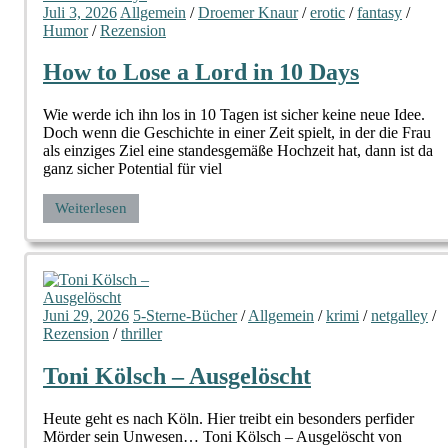
Juli 3, 2026
Allgemein
/
Droemer Knaur
/
erotic
/
fantasy
/
Humor
/
Rezension
How to Lose a Lord in 10 Days
Wie werde ich ihn los in 10 Tagen ist sicher keine neue Idee.
Doch wenn die Geschichte in einer Zeit spielt, in der die Frau
als einziges Ziel eine standesgemäße Hochzeit hat, dann ist da
ganz sicher Potential für viel
Weiterlesen
Juni 29, 2026
5-Sterne-Bücher
/
Allgemein
/
krimi
/
netgalley
/
Rezension
/
thriller
Toni Kölsch – Ausgelöscht
Heute geht es nach Köln. Hier treibt ein besonders perfider
Mörder sein Unwesen… Toni Kölsch – Ausgelöscht von