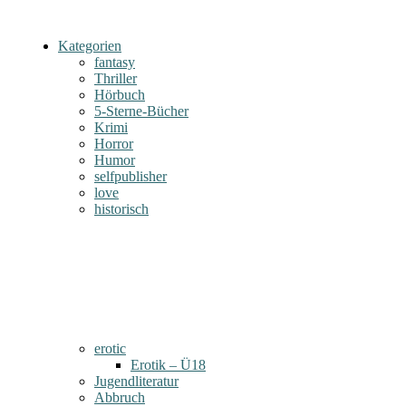
Kategorien
fantasy
Thriller
Hörbuch
5-Sterne-Bücher
Krimi
Horror
Humor
selfpublisher
love
historisch
erotic
Erotik – Ü18
Jugendliteratur
Abbruch