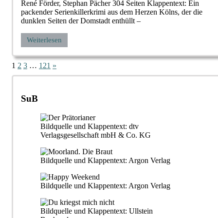
René Förder, Stephan Pächer 304 Seiten Klappentext: Ein
packender Serienkillerkrimi aus dem Herzen Kölns, der die
dunklen Seiten der Domstadt enthüllt –
Weiterlesen
Seitennummerierung
Nächste
1
2
3
…
121
»
Beiträge
der
Beiträge
SuB
Bildquelle und Klappentext: dtv
Verlagsgesellschaft mbH & Co. KG
Bildquelle und Klappentext: Argon Verlag
Bildquelle und Klappentext: Argon Verlag
Bildquelle und Klappentext: Ullstein