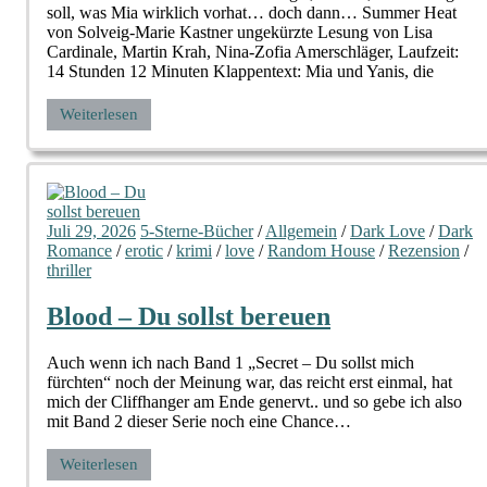
soll, was Mia wirklich vorhat… doch dann… Summer Heat
von Solveig-Marie Kastner ungekürzte Lesung von Lisa
Cardinale, Martin Krah, Nina-Zofia Amerschläger, Laufzeit:
14 Stunden 12 Minuten Klappentext: Mia und Yanis, die
Weiterlesen
Juli 29, 2026
5-Sterne-Bücher
/
Allgemein
/
Dark Love
/
Dark
Romance
/
erotic
/
krimi
/
love
/
Random House
/
Rezension
/
thriller
Blood – Du sollst bereuen
Auch wenn ich nach Band 1 „Secret – Du sollst mich
fürchten“ noch der Meinung war, das reicht erst einmal, hat
mich der Cliffhanger am Ende genervt.. und so gebe ich also
mit Band 2 dieser Serie noch eine Chance…
Weiterlesen