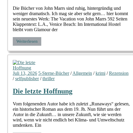
Die Bücher von John Marrs sind ruhig, hintergründig und
weniger dramatisch. Ich mag sie aber sehr gern… hier kommt
sein neuestes Werk: The Vacation von John Marrs 592 Seiten
Klappentext: L.A., Venice Beach: Im International Hostel
bleibt vom Glamour der
Weiterlesen
Juli 13, 2026
5-Sterne-Bücher
/
Allgemein
/
krimi
/
Rezension
/
selfpublisher
/
thriller
Die letzte Hoffnung
Vom folgenenden Autor habe ich zuletzt „Runaways“ gelesen,
ein historischer Roman aus dem 19. Jh. Nun führt uns der
Autor in die Zukunft… in unsere Zukunft, wie sie werden
wird, wenn wir nicht endlich bei Klima- und Umweltschutz
umdenken. Ein