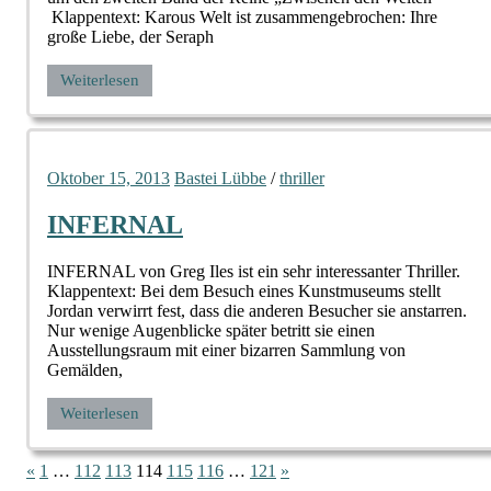
Klappentext: Karous Welt ist zusammengebrochen: Ihre
große Liebe, der Seraph
Weiterlesen
Oktober 15, 2013
Bastei Lübbe
/
thriller
INFERNAL
INFERNAL von Greg Iles ist ein sehr interessanter Thriller.
Klappentext: Bei dem Besuch eines Kunstmuseums stellt
Jordan verwirrt fest, dass die anderen Besucher sie anstarren.
Nur wenige Augenblicke später betritt sie einen
Ausstellungsraum mit einer bizarren Sammlung von
Gemälden,
Weiterlesen
Seitennummerierung
Vorherige
Nächste
«
1
…
112
113
114
115
116
…
121
»
Beiträge
Beiträge