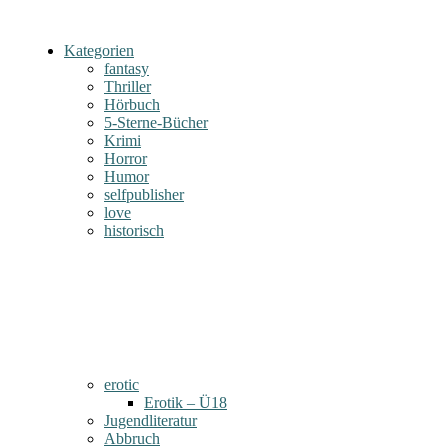
Kategorien
fantasy
Thriller
Hörbuch
5-Sterne-Bücher
Krimi
Horror
Humor
selfpublisher
love
historisch
erotic
Erotik – Ü18
Jugendliteratur
Abbruch