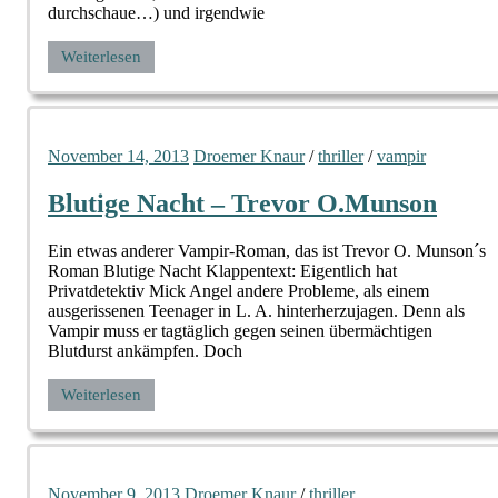
durchschaue…) und irgendwie
Weiterlesen
November 14, 2013
Droemer Knaur
/
thriller
/
vampir
Blutige Nacht – Trevor O.Munson
Ein etwas anderer Vampir-Roman, das ist Trevor O. Munson´s
Roman Blutige Nacht Klappentext: Eigentlich hat
Privatdetektiv Mick Angel andere Probleme, als einem
ausgerissenen Teenager in L. A. hinterherzujagen. Denn als
Vampir muss er tagtäglich gegen seinen übermäch­tigen
Blutdurst ankämpfen. Doch
Weiterlesen
November 9, 2013
Droemer Knaur
/
thriller