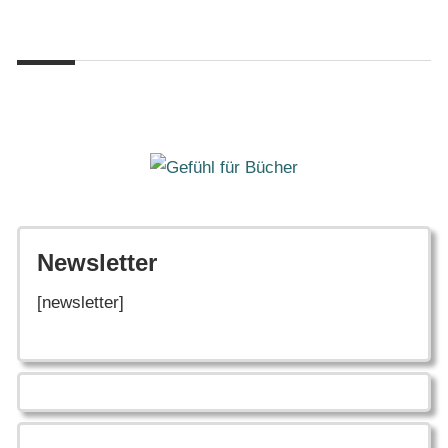
Zum
Gefühl
Inhalt
Gefühl
für
springen
Bücher
für
Bücher
Newsletter
[newsletter]