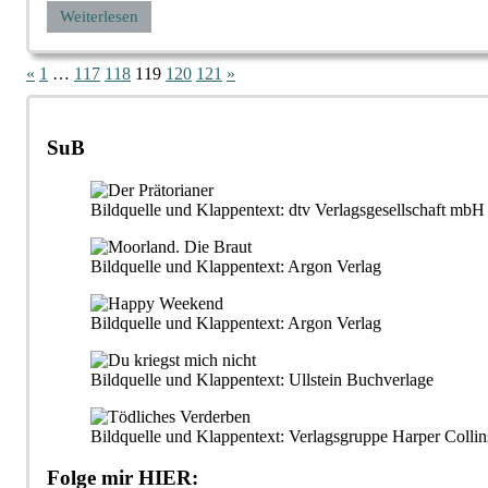
Weiterlesen
Seitennummerierung
Vorherige
Nächste
«
1
…
117
118
119
120
121
»
Beiträge
Beiträge
der
Beiträge
SuB
Bildquelle und Klappentext: dtv Verlagsgesellschaft m
Bildquelle und Klappentext: Argon Verlag
Bildquelle und Klappentext: Argon Verlag
Bildquelle und Klappentext: Ullstein Buchverlage
Bildquelle und Klappentext: Verlagsgruppe Harper Collin
Folge mir HIER: