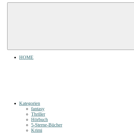
Zum
Gefühl
Inhalt
Gefühl
für
springen
Bücher
für
Bücher
HOME
Kategorien
fantasy
Thriller
Hörbuch
5-Sterne-Bücher
Krimi