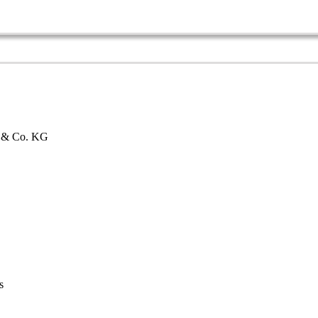
bH & Co. KG
s